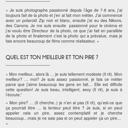
« Je suis photographe passionné depuis l’âge de 7-8 ans, j’ai
toujours fait de la photo et j’en ai fait mon métier. J’ai commencé
avec un polaroid Zip noir et blanc, ensuite j’ai eu des Nikons,
des Canons. Je me suis ensuite passionné pour le cinéma et
j’ai voulu être Directeur de la photo, ce que j’ai fait en parallèle
de la photo et finalement c’est la photo qui a prévalue, mais je
fais encore beaucoup de films comme réalisateur. »
QUEL EST TON MEILLEUR ET TON PIRE ?
« Mon meilleur.. alors là … je suis tellement modeste (Il rit). Mon
meilleur? … moi? Je suis assez passionné, je fais ce métier
parce que j’aime beaucoup les gens en fait… Elle est difficile
cette question! Je suis beau, intelligent, sexy (Il rit), je suis à
l’écoute.”
« Mon pire? … (Il cherche..) je n’en ai pas (Il rit), qu’est-ce que
ça pourrait être … la lenteur peut être ? Je suis, si on peut
appeler cela un pire, assez contemplatif et je cherche
beaucoup…mais je ne sais pas si on peut appeler ça un pire…
»