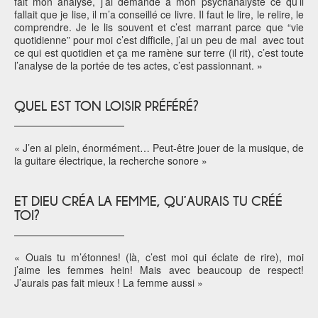
fait mon analyse, j’ai demandé à mon psychanalyste ce qu’il
fallait que je lise, il m’a conseillé ce livre. Il faut le lire, le relire, le
comprendre. Je le lis souvent et c’est marrant parce que “vie
quotidienne” pour moi c’est difficile, j’ai un peu de mal avec tout
ce qui est quotidien et ça me ramène sur terre (il rit), c’est toute
l’analyse de la portée de tes actes, c’est passionnant. »
QUEL EST TON LOISIR PRÉFÉRÉ?
« J’en ai plein, énormément… Peut-être jouer de la musique, de
la guitare électrique, la recherche sonore »
ET DIEU CRÉA LA FEMME, QU’AURAIS TU CRÉÉ
TOI?
« Ouais tu m’étonnes! (là, c’est moi qui éclate de rire), moi
j’aime les femmes hein! Mais avec beaucoup de respect!
J’aurais pas fait mieux ! La femme aussi »