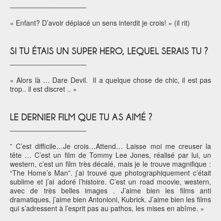
« Enfant? D’avoir déplacé un sens interdit je crois! » (il rit)
SI TU ÉTAIS UN SUPER HERO, LEQUEL SERAIS TU ?
« Alors là … Dare Devil. Il a quelque chose de chic, il est pas
trop.. il est discret .. »
LE DERNIER FILM QUE TU AS AIMÉ ?
” C’est difficile…Je crois…Attend… Laisse moi me creuser la
tête … C’est un film de Tommy Lee Jones, réalisé par lui, un
western, c’est un film très décalé, mais je le trouve magnifique :
“The Home’s Man”. j’ai trouvé que photographiquement c’était
sublime et j’ai adoré l’histoire. C’est un road moovie, western,
avec de très belles images . J’aime bien les films anti
dramatiques, j’aime bien Antonioni, Kubrick. J’aime bien les films
qui s’adressent à l’esprit pas au pathos, les mises en abîme. »